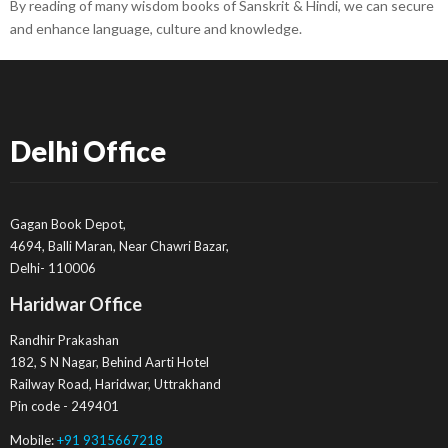
By reading of many wisdom books of Sanskrit & Hindi, we can secure
and enhance language, culture and knowledge.
Delhi Office
Gagan Book Depot,
4694, Balli Maran, Near Chawri Bazar,
Delhi- 110006
Haridwar Office
Randhir Prakashan
182, S N Nagar, Behind Aarti Hotel
Railway Road, Haridwar, Uttrakhand
Pin code - 249401
Mobile:
+91 9315667218