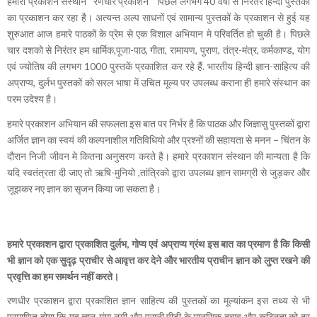
हमारा प्रकाशन संस्थान “रणधीर प्रकाशन ” पिछले लगभग 40 वर्षो से निरंतर हिन्दी पुस्तकों
का प्रकाशन कर रहा है। अत्यन्त अल्प साधनों एवं सामान्य पुस्तकों के प्रकाशन से हुई यह
शुरुआत आज हमारे पाठकों के प्रेम से एक विशाल अभियान मे परिवर्तित हो चुकी है। पिछले
चार दशको से निरंतर हम धार्मिक,पूजा-पाठ, गीता, रामायण, पुराण, तंत्र-मंत्र, कर्मकाण्ड, योग
एवं ज्योतिष की लगभग 1000 पुस्तकें प्रकाशित कर रहे हैं. भारतीय हिन्दी ज्ञान-साहित्य की
अप्राप्य, दुर्लभ पुस्तकों को सरल भाषा में उचित मूल्य पर उपलब्ध कराना ही हमारे संस्थान का
परम उदेश्य है।
हमारे प्रकाशन अभियान की सफलता इस बात पर निर्भर है कि पाठक और जिज्ञासु पुस्तकों द्वारा
अर्जित ज्ञान का स्वयं की कल्पनाशील गतिविधियो और प्रश्नों की सहायता से मनन – चिंतन के
दौरान निजी जीवन मे कितना अनुसरण करते है। हमारे प्रकाशन संस्थान की मान्यता है कि
यदि स्वतंत्रता दी जाए तो ऋषि-मुनियो ,तांत्रिको द्वारा उपलब्ध ज्ञान सामग्री से जुड़कर और
जूझकर नए ज्ञान का सृजन किया जा सकता है।
हमारे प्रकाशन द्वारा प्रकाशित दुर्लभ, गोप्य एवं अप्राप्य ग्रंथ इस बात का प्रमाण है कि किसी
भी ज्ञान को एक सुदृढ़ प्राचीर से आवृत्त कर देने और भारतीय प्राचीन ज्ञान को लुप्त रखने की
प्रवृत्ति का हम समर्थन नहीं करते।
रणधीर प्रकाशन द्वारा प्रकाशित ज्ञान साहित्य की पुस्तकों का मूल्यांकन इस तथ्य से भी
प्रमाणित होगा कि यह ज्ञान-गंगा नयी और पुरानी पीढी के मानसिक दबाव और कठिनता को दूर