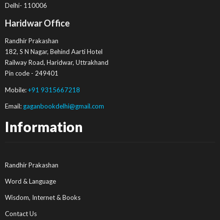
Delhi- 110006
Haridwar Office
Randhir Prakashan
182, S N Nagar, Behind Aarti Hotel
Railway Road, Haridwar, Uttrakhand
Pin code - 249401
Mobile:
+91 9315667218
Email:
gaganbookdelhi@gmail.com
Information
Randhir Prakashan
Word & Language
Wisdom, Internet & Books
Contact Us