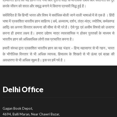
करके जीवन को सरल और समृद्ध बनाने मे कितना प्रभावी सिद्ध हुई है।
सर्वविदित है कि हिन्दी भारत और विश्व मे सर्वाधिक बोली जाने वाली भाषाओ में से एक है । हिंदी
भाषा में प्रकाशित भारतीय ज्ञान साहित्य ( धर्म, अध्यात्म, दर्शन, तंत्र-मंत्र, ज्योतिष, कर्मकाण्ड
आदि) का अनन्त विस्तार कल्पना की सीमा से भी परे है। ऐसे गूढ एवं असीम विषयो को उजागर
करना ही हमारा लक्ष्य है। हमारा उद्देश्य मात्र व्यावसायिक न होकर पुस्तकों के माध्यम से
भारतीय ज्ञान को अधिकाधिक लोगों तक प्रचारित करना है।
हमारी संस्था द्वारा प्रकाशित भारतीय ज्ञान का यह भंडार – हिन्द महासागर से भी गहन , भारत
के भौगोलिक विस्तार से भी अधिक व्यापक, हिमालय के शिखरो से भी ऊंचा एवं ब्रह्म की
अवधारणा से भी अधिक सूक्ष्म है। इस पर हमें गर्व है ।
Delhi Office
Gagan Book Depot,
4694, Balli Maran, Near Chawri Bazar,