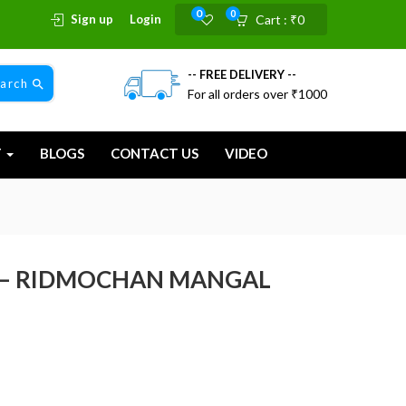
0
0
Sign up
Login
Cart :
₹
0
-- FREE DELIVERY --
earch
For all orders over ₹1000
T
BLOGS
CONTACT US
VIDEO
अनुवाद – RIDMOCHAN MANGAL