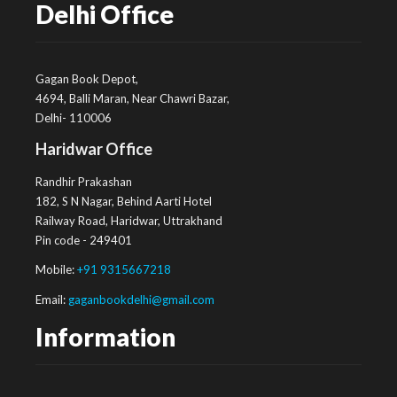
Delhi Office
Gagan Book Depot,
4694, Balli Maran, Near Chawri Bazar,
Delhi- 110006
Haridwar Office
Randhir Prakashan
182, S N Nagar, Behind Aarti Hotel
Railway Road, Haridwar, Uttrakhand
Pin code - 249401
Mobile:
+91 9315667218
Email:
gaganbookdelhi@gmail.com
Information