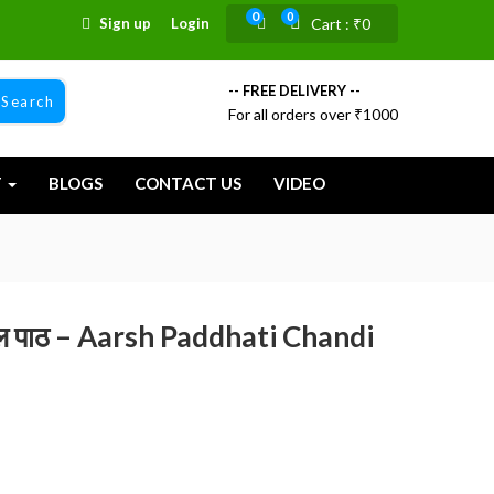
0
0
Sign up
Login
Cart :
₹
0
-- FREE DELIVERY --
Search
For all orders over ₹1000
T
BLOGS
CONTACT US
VIDEO
तशती मूल पाठ – Aarsh Paddhati Chandi