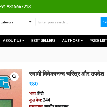
+91 9315667218
S
a category
ABOUT US
BEST SELLERS
AUTHORS
PRICE LIS
स्वामी विवेकानन्द चरित्र और उपदेश
₹
80
भाषा
: हिंदी
कुल पेज
: 244
प्रकाशन
: रणधीर प्रकाशन