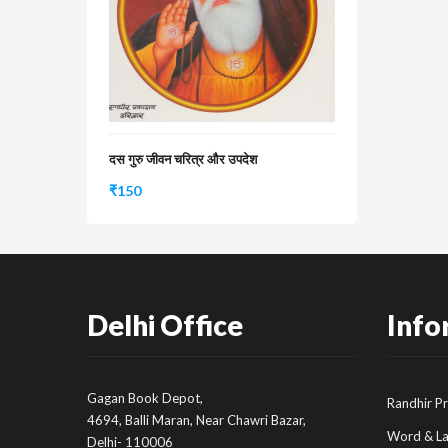
दस गुरु जीवन चरित्र और उपदेश
₹
150
Delhi Office
Info
Gagan Book Depot,
Randhir P
4694, Balli Maran, Near Chawri Bazar,
Word & L
Delhi- 110006