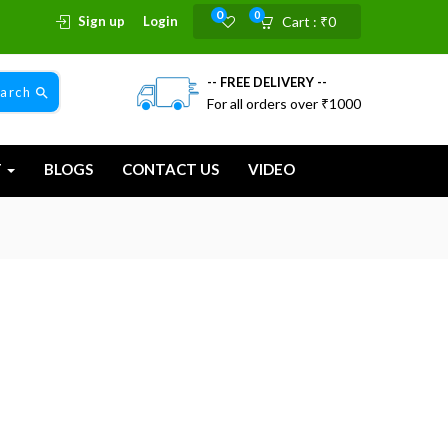
0
0
Sign up
Login
Cart :
₹
0
-- FREE DELIVERY --
earch
For all orders over ₹1000
T
BLOGS
CONTACT US
VIDEO