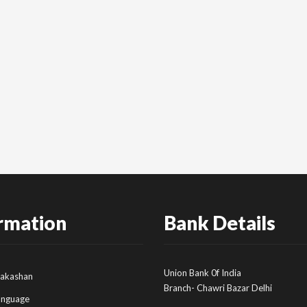
rmation
Bank Details
Union Bank 0f India
rakashan
Branch- Chawri Bazar Delhi
anguage