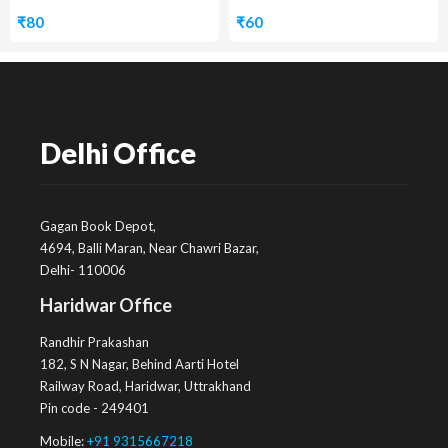
₹
80
₹
60
Delhi Office
Gagan Book Depot,
4694, Balli Maran, Near Chawri Bazar,
Delhi- 110006
Haridwar Office
Randhir Prakashan
182, S N Nagar, Behind Aarti Hotel
Railway Road, Haridwar, Uttrakhand
Pin code - 249401
Mobile:
+91 9315667218