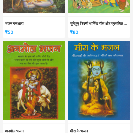
भजन रसधारा
चुने हुए फिल्मी धार्मिक गीत और प्रचलित भजन
₹
50
₹
80
अनमोल भजन
मीरा के भजन