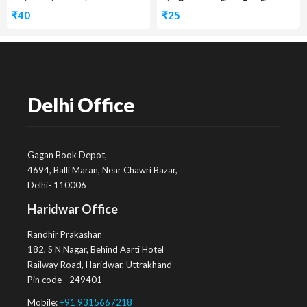
₹
40
₹
25
Delhi Office
Gagan Book Depot,
4694, Balli Maran, Near Chawri Bazar,
Delhi- 110006
Haridwar Office
Randhir Prakashan
182, S N Nagar, Behind Aarti Hotel
Railway Road, Haridwar, Uttrakhand
Pin code - 249401
Mobile:
+91 9315667218