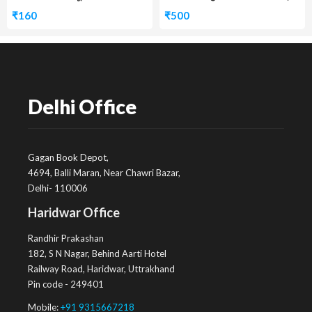
₹
160
₹
500
Delhi Office
Gagan Book Depot,
4694, Balli Maran, Near Chawri Bazar,
Delhi- 110006
Haridwar Office
Randhir Prakashan
182, S N Nagar, Behind Aarti Hotel
Railway Road, Haridwar, Uttrakhand
Pin code - 249401
Mobile:
+91 9315667218