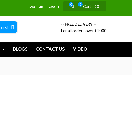
0
0
Sign up
Login
Cart :
₹
0
-- FREE DELIVERY --
earch
For all orders over ₹1000
T
BLOGS
CONTACT US
VIDEO