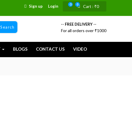
0
0
Sign up
Login
Cart :
₹
0
-- FREE DELIVERY --
Search
For all orders over ₹1000
T
BLOGS
CONTACT US
VIDEO