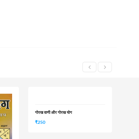
गोरख वाणी और गोरख योग
₹
250