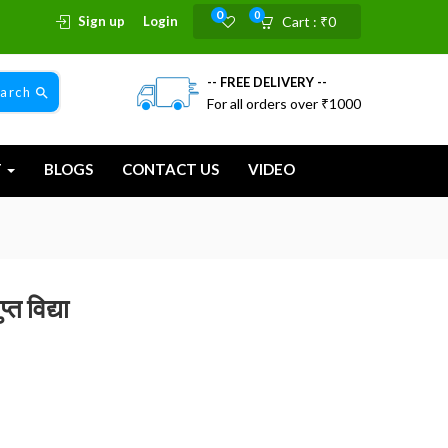
0
0
Sign up
Login
Cart :
₹
0
-- FREE DELIVERY --
earch
For all orders over ₹1000
T
BLOGS
CONTACT US
VIDEO
त विद्या