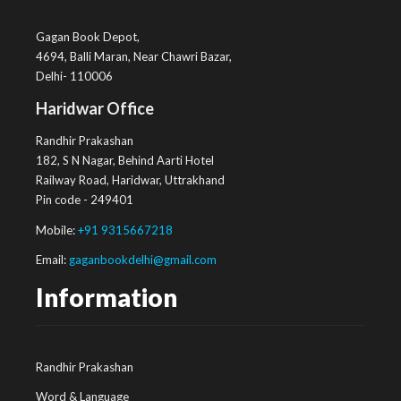
Gagan Book Depot,
4694, Balli Maran, Near Chawri Bazar,
Delhi- 110006
Haridwar Office
Randhir Prakashan
182, S N Nagar, Behind Aarti Hotel
Railway Road, Haridwar, Uttrakhand
Pin code - 249401
Mobile:
+91 9315667218
Email:
gaganbookdelhi@gmail.com
Information
Randhir Prakashan
Word & Language