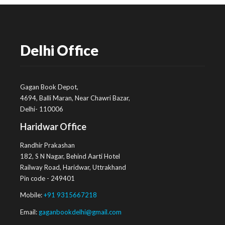
Delhi Office
Gagan Book Depot,
4694, Balli Maran, Near Chawri Bazar,
Delhi- 110006
Haridwar Office
Randhir Prakashan
182, S N Nagar, Behind Aarti Hotel
Railway Road, Haridwar, Uttrakhand
Pin code - 249401
Mobile:
+91 9315667218
Email:
gaganbookdelhi@gmail.com