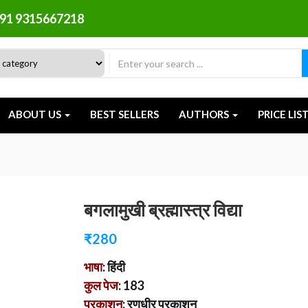
91 9315667218
ABOUT US
BEST SELLERS
AUTHORS
PRICE LIS
बगलामुखी ब्रह्मास्त्र विद्या
₹
280
भाषा
: हिंदी
कुल पेज
: 183
प्रकाशन
: रणधीर प्रकाशन