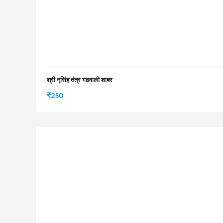
श्री नृसिंह तंत्र गढवाली शाबर
₹
250