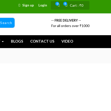
0
0
Sign up
Login
Cart :
₹
0
-- FREE DELIVERY --
Search
For all orders over ₹1000
T
BLOGS
CONTACT US
VIDEO