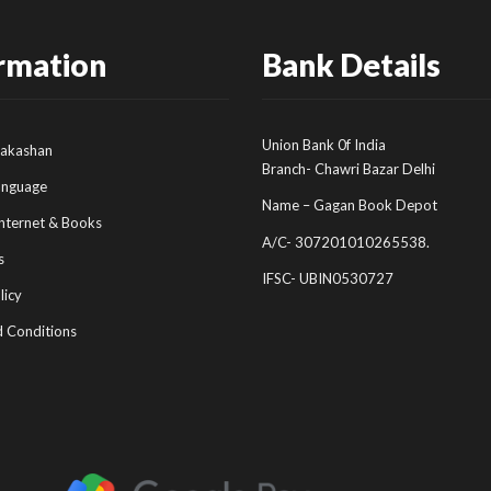
rmation
Bank Details
Union Bank 0f India
rakashan
Branch- Chawri Bazar Delhi
anguage
Name – Gagan Book Depot
nternet & Books
A/C- 307201010265538.
s
IFSC- UBIN0530727
licy
 Conditions