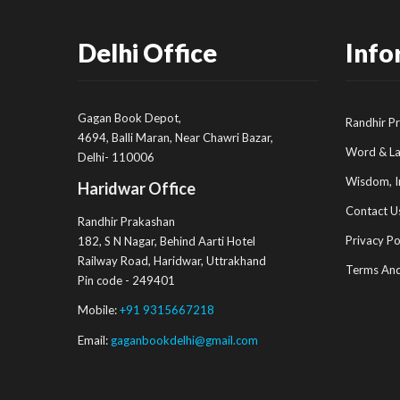
Delhi Office
Info
Gagan Book Depot,
Randhir P
4694, Balli Maran, Near Chawri Bazar,
Word & L
Delhi- 110006
Wisdom, I
Haridwar Office
Contact U
Randhir Prakashan
Privacy Po
182, S N Nagar, Behind Aarti Hotel
Railway Road, Haridwar, Uttrakhand
Terms And
Pin code - 249401
Mobile:
+91 9315667218
Email:
gaganbookdelhi@gmail.com