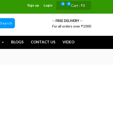
0
0
Sign up
Login
Cart :
₹
0
-- FREE DELIVERY --
Search
For all orders over ₹1000
T
BLOGS
CONTACT US
VIDEO