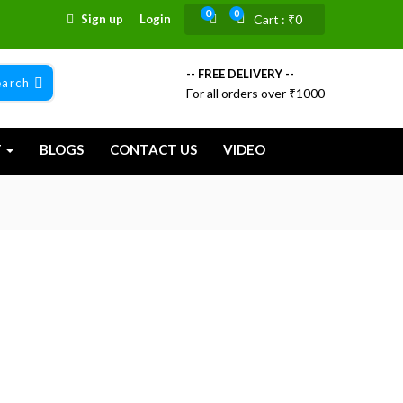
0
0
Sign up
Login
Cart :
₹
0
-- FREE DELIVERY --
earch
For all orders over ₹1000
T
BLOGS
CONTACT US
VIDEO