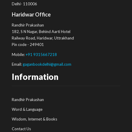
Delhi- 110006
Haridwar Office
Randhir Prakashan
182, S N Nagar, Behind Aarti Hotel
Railway Road, Haridwar, Uttrakhand
Pin code - 249401
Mobile:
+91 9315667218
Email:
gaganbookdelhi@gmail.com
Information
Randhir Prakashan
Word & Language
Wisdom, Internet & Books
Contact Us