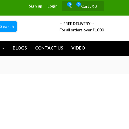
0
0
Sign up
Login
Cart :
₹
0
-- FREE DELIVERY --
Search
For all orders over ₹1000
T
BLOGS
CONTACT US
VIDEO