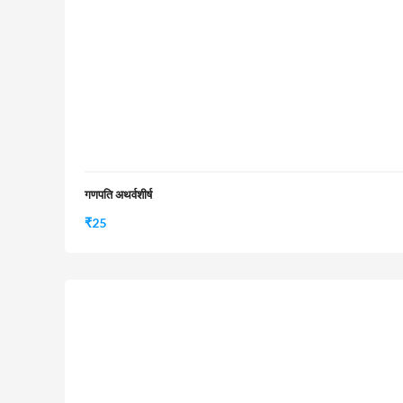
गणपति अथर्वशीर्ष
₹
25