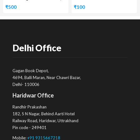
₹
500
₹
100
Delhi Office
Gagan Book Depot,
4694, Balli Maran, Near Chawri Bazar,
Delhi- 110006
Haridwar Office
Randhir Prakashan
182, S N Nagar, Behind Aarti Hotel
Railway Road, Haridwar, Uttrakhand
Pin code - 249401
Mobile:
+91 9315667218