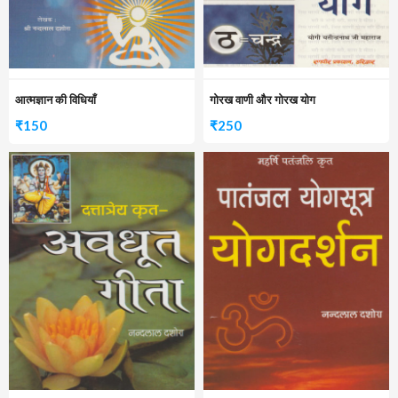
आत्मज्ञान की विधियाँ
गोरख वाणी और गोरख योग
₹
150
₹
250