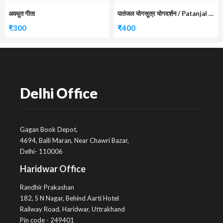
अवधूत गीता
पातंजल योगसूत्र योगदर्शन / Patanjal Yogsutra Yogdarshan
₹
300
₹
400
Delhi Office
Gagan Book Depot,
4694, Balli Maran, Near Chawri Bazar,
Delhi- 110006
Haridwar Office
Randhir Prakashan
182, S N Nagar, Behind Aarti Hotel
Railway Road, Haridwar, Uttrakhand
Pin code - 249401