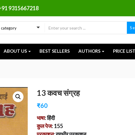
+91 9315667218
S
a category
ABOUT US
BEST SELLERS
AUTHORS
PRICE LIS
13 कवच संग्रह
₹
60
भाषा
: हिंदी
कुल पेज
: 155
प्रकाशन
: रणधीर प्रकाशन