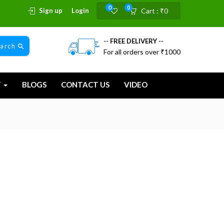
0
0
Sign up
Login
Cart :
₹
0
-- FREE DELIVERY --
earch
For all orders over ₹1000
T
BLOGS
CONTACT US
VIDEO